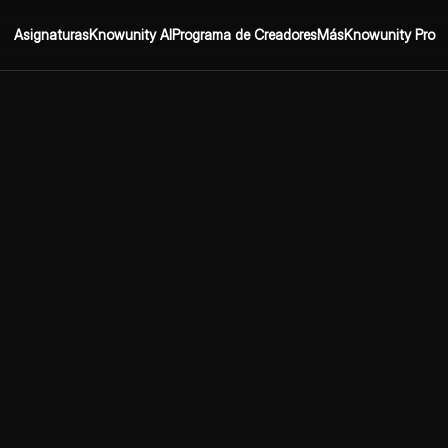
Asignaturas
Knowunity AI
Programa de Creadores
Más
Knowunity Pro