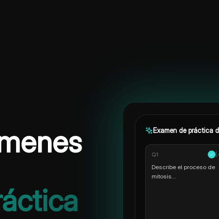
ámenes
Examen de práctica d
Q
1
[
Describe el proceso de
mitosis...
áctica