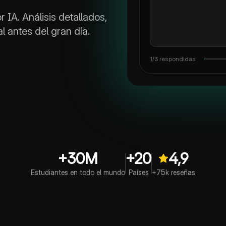
IA. Análisis detallados,
l antes del gran día.
3/3 respondidas
+30M
+20
4,9
Estudiantes en todo el mundo
Países
+75k reseñas