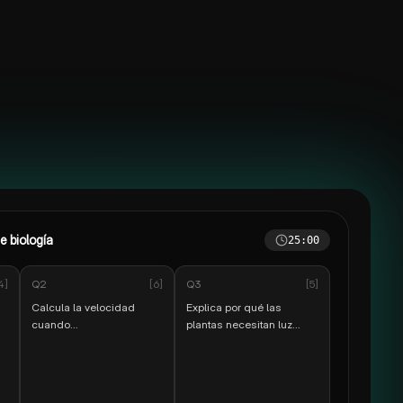
e biología
12
:00
4
]
Q
2
[
6
]
Q
3
[
5
]
Calcula la velocidad
Explica por qué las
cuando...
plantas necesitan luz...