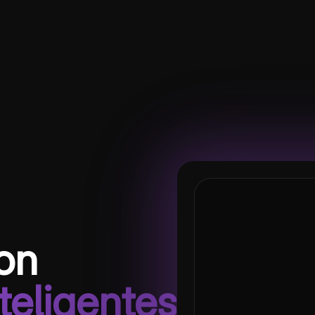
Cuestionario de fotos
on
teligentes
¿Qué gas absorben la