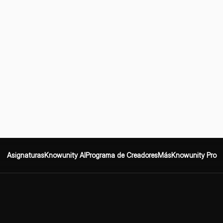
Asignaturas
Knowunity AI
Programa de Creadores
Más
Knowunity Pro