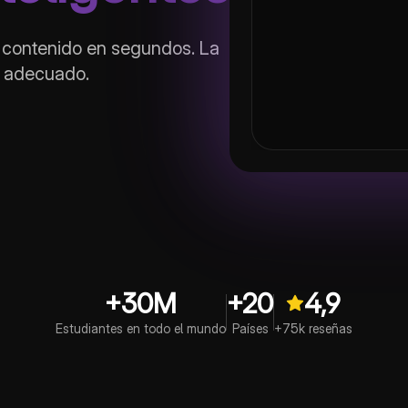
durante la fotosíntes
r contenido en segundos. La
ío adecuado.
+30M
+20
4,9
Estudiantes en todo el mundo
Países
+75k reseñas