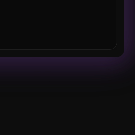
is?
Hidrógeno