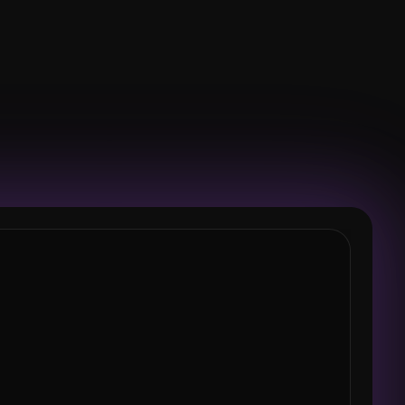
íntesis
1 de 5
Oxígeno
Dióxido de carbono
s plantas
Nitrógeno