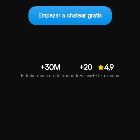
Empezar a chatear gratis
+30M
+20
4,9
Estudiantes en todo el mundo
Países
+75k reseñas